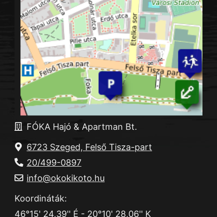
FÓKA Hajó & Apartman Bt.
6723 Szeged, Felső Tisza-part
20/499-0897
info@okokikoto.hu
Koordináták:
46°15' 24,39'' É - 20°10' 28,06'' K