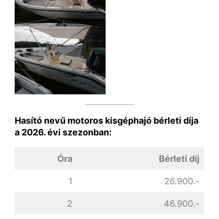
Hasító nevű motoros kisgéphajó bérleti díja
a 2026. évi szezonban:
Óra
Bérleti díj
1
26.900.-
2
46.900.-