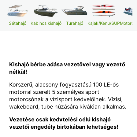
Foglalás
Sétahajó
Kabinos kishajó
Túrahajó
Kajak/Kenu/SUP
Motoros
Kishajó bérbe adása vezetővel vagy vezető
nélkül!
Korszerű, alacsony fogyasztású 100 LE-ős
motorral szerelt 5 személyes sport
motorcsónak a vízisport kedvelőinek. Vízisí,
wakeboard, tube húzására kiválóan alkalmas.
Vezetése csak kedvtelési célú kishajó
vezetői engedély birtokában lehetséges!