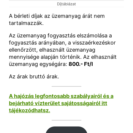
Díjtáblázat
A bérleti díjak az üzemanyag árát nem
tartalmazzák.
Az üzemanyag fogyasztás elszámolása a
fogyasztás arányában, a visszaérkezéskor
ellenőrzött, elhasznált üzemanyag
mennyisége alapján történik. Az elhasznált
üzemanyag egységára:
800.- Ft/l
Az árak bruttó árak.
A hajózás legfontosabb szabályairól és a
bejárható vízterület sajátosságairól itt
tájékozódhatsz.